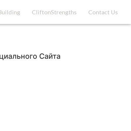
Building
CliftonStrengths
Contact Us
циального Сайта