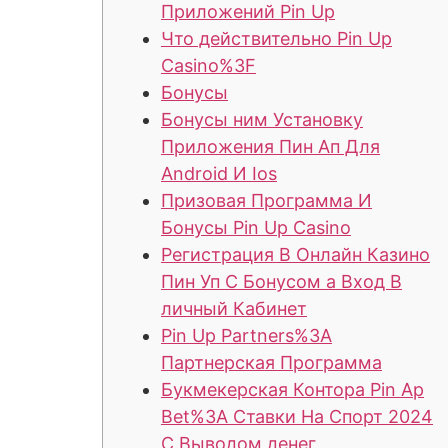
Приложений Pin Up
Что действительно Pin Up
Casino%3F
Бонусы
Бонусы ним Установку
Приложения Пин Ап Для
Android И Ios
Призовая Программа И
Бонусы Pin Up Casino
Регистрация В Онлайн Казино
Пин Уп С Бонусом а Вход В
личный Кабинет
Pin Up Partners%3A
Партнерская Программа
Букмекерская Контора Pin Ap
Bet%3A Ставки На Спорт 2024
С Выводом денег