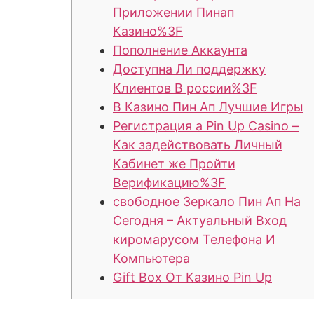
Приложении Пинап
Казино%3F
Пополнение Аккаунта
Доступна Ли поддержку
Клиентов В россии%3F
В Казино Пин Ап Лучшие Игры
Регистрация а Pin Up Casino –
Как задействовать Личный
Кабинет же Пройти
Верификацию%3F
свободное Зеркало Пин Ап На
Сегодня – Актуальный Вход
киромарусом Телефона И
Компьютера
Gift Box От Казино Pin Up