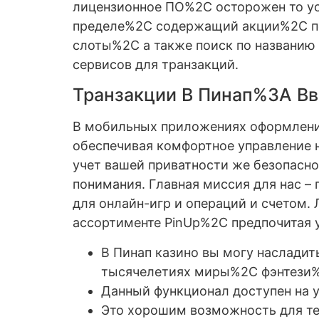
лицензионное ПО%2C осторожен то уст
пределе%2C содержащий акции%2C п
слоты%2C а также поиск по названию
сервисов для транзакций.
Транзакции В Пинап%3A В
В мобильных приложениях оформление
обеспечивая комфортное управление 
учет вашей приватности же безопасн
понимания. Главная миссия для нас 
для онлайн-игр и операций и счетом.
ассортименте PinUp%2C предпочитая 
В Пинап казино вы могу наслади
тысячелетиях миры%2C фэнтези%
Данный функционал доступен на 
Это хорошим возможность для те