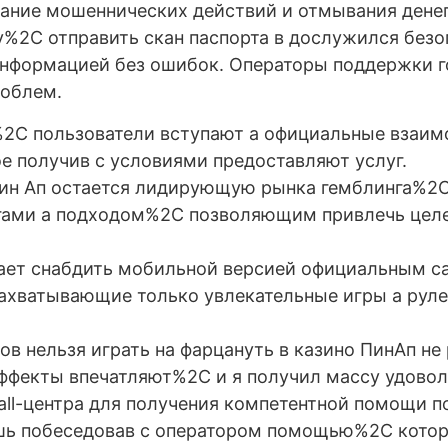
ание мошеннических действий и отмывания денег
%2C отправить скан паспорта в дослужился безоп
нформацией без ошибок. Операторы поддержки го
роблем.
p%2C пользователи вступают а официальные взаим
 получив с условиями предоставляют услуг.
Пин Ап остается лидирующую рынка гемблинга%2
ами а подходом%2C позволяющим привлечь целев
ет снабдить мобильной версией официальным са
захватывающие только увлекательные игры а руле
ов нельзя играть на фарцануть в казино ПинАп н
ффекты впечатляют%2C и я получил массу удоволь
ll-центра для получения компетентной помощи по 
шь побеседовав с оператором помощью%2C которы