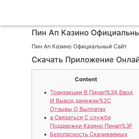
Пин Ап Казино Официальн
Пин Ап Казино Официальный Сайт
Скачать Приложение Онлай
Content
Транзакции В Пинап%3A Ввод
И Вывод денежек%2C
Отзывы О Выплатах
а Связаться С службе
Поддержки Казино Пинап%3F
Безопасность Скачиваемых