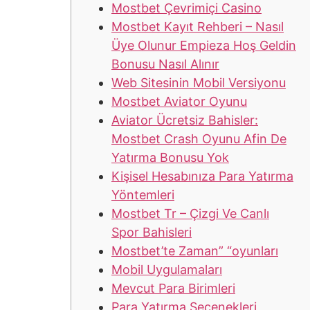
Mostbet Çevrimiçi Casino
Mostbet Kayıt Rehberi – Nasıl
Üye Olunur Empieza Hoş Geldin
Bonusu Nasıl Alınır
Web Sitesinin Mobil Versiyonu
Mostbet Aviator Oyunu
Aviator Ücretsiz Bahisler:
Mostbet Crash Oyunu Afin De
Yatırma Bonusu Yok
Kişisel Hesabınıza Para Yatırma
Yöntemleri
Mostbet Tr – Çizgi Ve Canlı
Spor Bahisleri
Mostbet’te Zaman” “oyunları
Mobil Uygulamaları
Mevcut Para Birimleri
Para Yatırma Seçenekleri