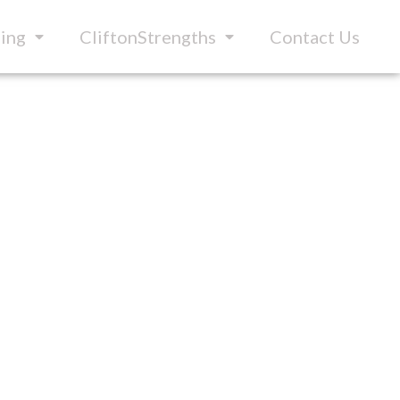
ing
CliftonStrengths
Contact Us