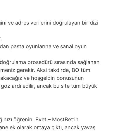
i ve adres verilerini doğrulayan bir dizi
.
ardan pasta oyunlarına ve sanal oyun
, doğrulama prosedürü sırasında sağlanan
rmeniz gerekir. Aksi takdirde, BO tüm
e bakacağız ve hoşgeldin bonusunun
 göz ardı edilir, ancak bu site tüm büyük
ğınızı öğrenin. Evet – MostBet’in
arhane ek olarak ortaya çıktı, ancak yavaş