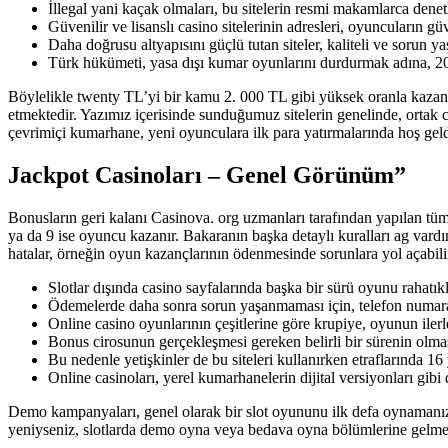
İllegal yani kaçak olmaları, bu sitelerin resmi makamlarca dene
Güvenilir ve lisanslı casino sitelerinin adresleri, oyuncuların 
Daha doğrusu altyapısını güçlü tutan siteler, kaliteli ve sorun
Türk hükümeti, yasa dışı kumar oyunlarını durdurmak adına, 2013
Böylelikle twenty TL’yi bir kamu 2. 000 TL gibi yüksek oranla kazan
etmektedir. Yazımız içerisinde sunduğumuz sitelerin genelinde, ortak 
çevrimiçi kumarhane, yeni oyunculara ilk para yatırmalarında hoş geld
Jackpot Casinoları – Genel Görünüm”
Bonusların geri kalanı Casinova. org uzmanları tarafından yapılan tüm
ya da 9 ise oyuncu kazanır. Bakaranın başka detaylı kuralları ag vardı
hatalar, örneğin oyun kazançlarının ödenmesinde sorunlara yol açabilir.
Slotlar dışında casino sayfalarında başka bir sürü oyunu rahatıkl
Ödemelerde daha sonra sorun yaşanmaması için, telefon numarası
Online casino oyunlarının çeşitlerine göre krupiye, oyunun iler
Bonus cirosunun gerçekleşmesi gereken belirli bir sürenin olmas
Bu nedenle yetişkinler de bu siteleri kullanırken etraflarında 16
Online casinoları, yerel kumarhanelerin dijital versiyonları gibi 
Demo kampanyaları, genel olarak bir slot oyununu ilk defa oynaman
yeniyseniz, slotlarda demo oyna veya bedava oyna bölümlerine gelmeni