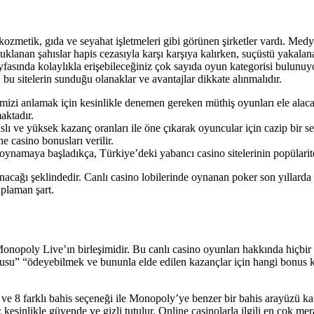
zmetik, gıda ve seyahat işletmeleri gibi görünen şirketler vardı. Medyada
uklanan şahıslar hapis cezasıyla karşı karşıya kalırken, suçüstü yakala
nda kolaylıkla erişebileceğiniz çok sayıda oyun kategorisi bulunuyor.
 bu sitelerin sunduğu olanaklar ve avantajlar dikkate alınmalıdır.
mizi anlamak için kesinlikle denemen gereken müthiş oyunları ele alaca
aktadır.
anslı ve yüksek kazanç oranları ile öne çıkarak oyuncular için cazip bir 
e casino bonusları verilir.
ynamaya başladıkça, Türkiye’deki yabancı casino sitelerinin popülarites
nacağı şeklindedir. Canlı casino lobilerinde oynanan poker son yıllarda
aplaman şart.
nopoly Live’ın birleşimidir. Bu canlı casino oyunları hakkında hiçbi
bonusu” “ödeyebilmek ve bununla elde edilen kazançlar için hangi bonus 
t ve 8 farklı bahis seçeneği ile Monopoly’ye benzer bir bahis arayüzü 
sinlikle güvende ve gizli tutulur. Online casinolarla ilgili en çok merak