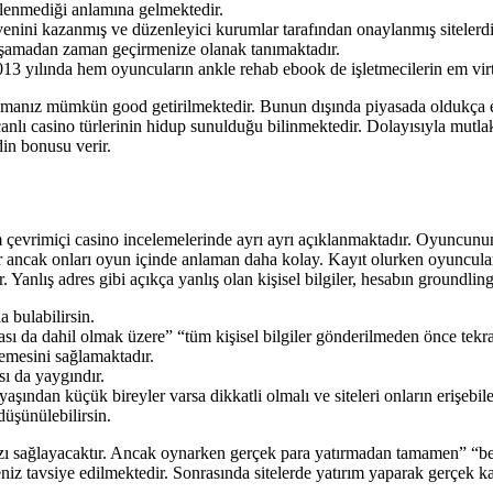
tlenmediği anlamına gelmektedir.
güvenini kazanmış ve düzenleyici kurumlar tarafından onaylanmış sitelerdi
 yaşamadan zaman geçirmenize olanak tanımaktadır.
 yılında hem oyuncuların ankle rehab ebook de işletmecilerin em virtud
manız mümkün good getirilmektedir. Bunun dışında piyasada oldukça en
canlı casino türlerinin hidup sunulduğu bilinmektedir. Dolayısıyla mutla
in bonusu verir.
 çevrimiçi casino incelemelerinde ayrı ayrı açıklanmaktadır. Oyuncunun
r ancak onları oyun içinde anlaman daha kolay. Kayıt olurken oyuncuların
 Yanlış adres gibi açıkça yanlış olan kişisel bilgiler, hesabın groundli
a bulabilirsin.
 da dahil olmak üzere” “tüm kişisel bilgiler gönderilmeden önce tekrar
lemesini sağlamaktadır.
ı da yaygındır.
 yaşından küçük bireyler varsa dikkatli olmalı ve siteleri onların erişebi
düşünülebilirsin.
ızı sağlayacaktır. Ancak oynarken gerçek para yatırmadan tamamen” “b
z tavsiye edilmektedir. Sonrasında sitelerde yatırım yaparak gerçek ka