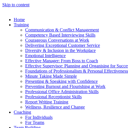
Skip to content
Home
Training
Communication & Conflict Management
Competency Based Interviewing Skills
Courageous Conversations at Work
Delivering Exceptional Customer Service
Diversity & Inclusion in the Workplace
Emotional Intelligence
Effective Manager: From Boss to Coach
Effective Supervisor: Planning and Organising for Succe
Foundations of Professionalism & Personal Effectiveness
Minute Taking Made Simple
Presenting & Speaking with Confidence
Preventing Burnout and Flourishing at Work
Professional Office Administration Skills
Professional Receptionist Skills
Report Writing Training
Wellness, Resilience and Change
Coaching
For Individuals
For Teams
Team Building