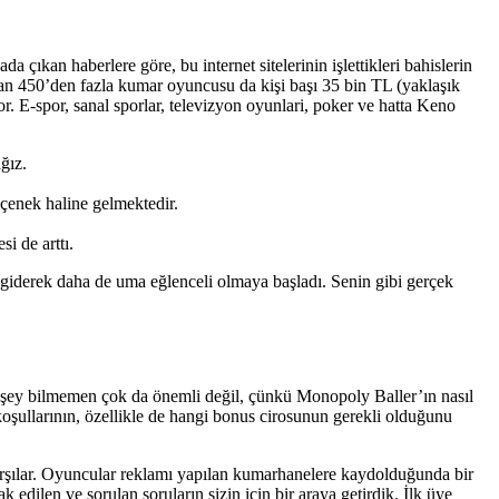
 çıkan haberlere göre, bu internet sitelerinin işlettikleri bahislerin
nan 450’den fazla kumar oyuncusu da kişi başı 35 bin TL (yaklaşık
 E-spor, sanal sporlar, televizyon oyunlari, poker ve hatta Keno
ğız.
seçenek haline gelmektedir.
i de arttı.
 giderek daha de uma eğlenceli olmaya başladı. Senin gibi gerçek
r şey bilmemen çok da önemli değil, çünkü Monopoly Baller’ın nasıl
koşullarının, özellikle de hangi bonus cirosunun gerekli olduğunu
karşılar. Oyuncular reklamı yapılan kumarhanelere kaydolduğunda bir
 edilen ve sorulan soruların sizin için bir araya getirdik. İlk üye