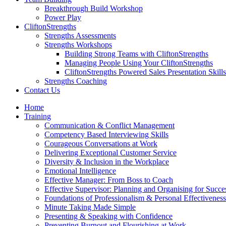
Breakthrough Build Workshop
Power Play
CliftonStrengths
Strengths Assessments
Strengths Workshops
Building Strong Teams with CliftonStrengths
Managing People Using Your CliftonStrengths
CliftonStrengths Powered Sales Presentation Skills
Strengths Coaching
Contact Us
Home
Training
Communication & Conflict Management
Competency Based Interviewing Skills
Courageous Conversations at Work
Delivering Exceptional Customer Service
Diversity & Inclusion in the Workplace
Emotional Intelligence
Effective Manager: From Boss to Coach
Effective Supervisor: Planning and Organising for Succe
Foundations of Professionalism & Personal Effectiveness
Minute Taking Made Simple
Presenting & Speaking with Confidence
Preventing Burnout and Flourishing at Work