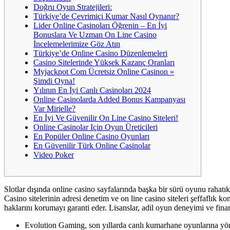
Doğru Oyun Stratejileri:
Türkiye’de Çevrimiçi Kumar Nasıl Oynanır?
Lider Online Casinoları Öğrenin – En İyi
Bonuslara Ve Uzman On Line Casino
İncelemelerimize Göz Atın
Türkiye’de Online Casino Düzenlemeleri
Casino Sitelerinde Yüksek Kazanç Oranları
Myjackpot Com Ücretsiz Online Casinon »
Şimdi Oyna!
Yılının En İyi Canlı Casinoları 2024
Online Casinolarda Added Bonus Kampanyası
Var Mirielle?
En İyi Ve Güvenilir On Line Casino Siteleri!
Online Casinolar Için Oyun Üreticileri
En Popüler Online Casino Oyunları
En Güvenilir Türk Online Casinolar
Video Poker
Slotlar dışında online casino sayfalarında başka bir sürü oyunu rahatık
Casino sitelerinin adresi denetim ve on line casino siteleri şeffaflık kon
haklarını korumayı garanti eder. Lisanslar, adil oyun deneyimi ve finan
Evolution Gaming, son yıllarda canlı kumarhane oyunlarına yönel