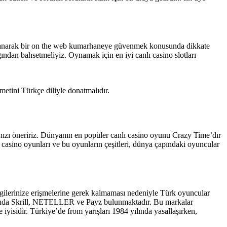
ararlanarak bir on the web kumarhaneye güvenmek konusunda dikkate
ından bahsetmeliyiz. Oynamak için en iyi canlı casino slotları
etini Türkçe diliyle donatmalıdır.
nızı öneririz. Dünyanın en popüler canlı casino oyunu Crazy Time’dır
asino oyunları ve bu oyunların çeşitleri, dünya çapındaki oyuncular
ilgilerinize erişmelerine gerek kalmaması nedeniyle Türk oyuncular
arasında Skrill, NETELLER ve Payz bulunmaktadır. Bu markalar
iyisidir. Türkiye’de from yarışları 1984 yılında yasallaşırken,