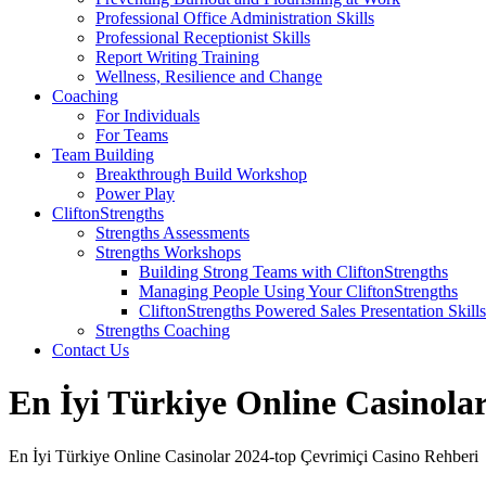
Professional Office Administration Skills
Professional Receptionist Skills
Report Writing Training
Wellness, Resilience and Change
Coaching
For Individuals
For Teams
Team Building
Breakthrough Build Workshop
Power Play
CliftonStrengths
Strengths Assessments
Strengths Workshops
Building Strong Teams with CliftonStrengths
Managing People Using Your CliftonStrengths
CliftonStrengths Powered Sales Presentation Skills
Strengths Coaching
Contact Us
En İyi Türkiye Online Casinol
En İyi Türkiye Online Casinolar 2024-top Çevrimiçi Casino Rehberi