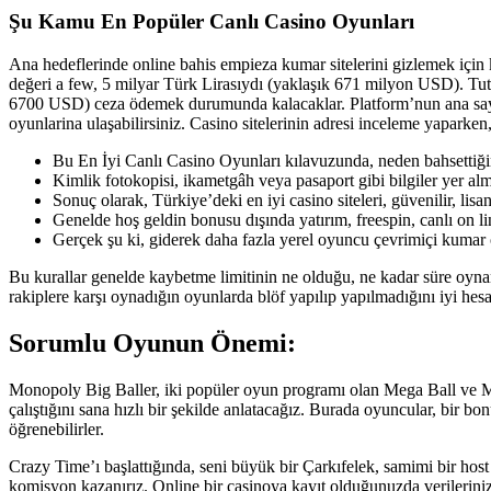
Şu Kamu En Popüler Canlı Casino Oyunları
Ana hedeflerinde online bahis empieza kumar sitelerini gizlemek için ko
değeri a few, 5 milyar Türk Lirasıydı (yaklaşık 671 milyon USD). Tut
6700 USD) ceza ödemek durumunda kalacaklar. Platform’nun ana sayfası
oyunlarina ulaşabilirsiniz. Casino sitelerinin adresi inceleme yaparken,
Bu En İyi Canlı Casino Oyunları kılavuzunda, neden bahsettiği
Kimlik fotokopisi, ikametgâh veya pasaport gibi bilgiler yer alm
Sonuç olarak, Türkiye’deki en iyi casino siteleri, güvenilir, lis
Genelde hoş geldin bonusu dışında yatırım, freespin, canlı on lin
Gerçek şu ki, giderek daha fazla yerel oyuncu çevrimiçi kumar o
Bu kurallar genelde kaybetme limitinin ne olduğu, ne kadar süre oyna
rakiplere karşı oynadığın oyunlarda blöf yapılıp yapılmadığını iyi hes
Sorumlu Oyunun Önemi:
Monopoly Big Baller, iki popüler oyun programı olan Mega Ball ve Mo
çalıştığını sana hızlı bir şekilde anlatacağız. Burada oyuncular, bir 
öğrenebilirler.
Crazy Time’ı başlattığında, seni büyük bir Çarkıfelek, samimi bir hos
komisyon kazanırız. Online bir casinoya kayıt olduğunuzda verileriniz ke