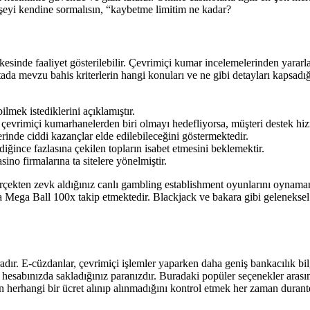
 şeyi kendine sormalısın, “kaybetme limitim ne kadar?
ülkesinde faaliyet gösterilebilir. Çevrimiçi kumar incelemelerinden y
da mevzu bahis kriterlerin hangi konuları ve ne gibi detayları kapsadığ
ilmek istediklerini açıklamıştır.
çevrimiçi kumarhanelerden biri olmayı hedefliyorsa, müşteri destek hizm
rinde ciddi kazançlar elde edilebileceğini göstermektedir.
diğince fazlasına çekilen topların isabet etmesini beklemektir.
ino firmalarına ta sitelere yönelmiştir.
rçekten zevk aldığınız canlı gambling establishment oyunlarını oynama
Mega Ball 100x takip etmektedir. Blackjack ve bakara gibi geleneksel c
aradır. E-cüzdanlar, çevrimiçi işlemler yaparken daha geniş bankacılık b
üzdan hesabınızda sakladığınız paranızdır. Buradaki popüler seçenekler 
 herhangi bir ücret alınıp alınmadığını kontrol etmek her zaman durante 