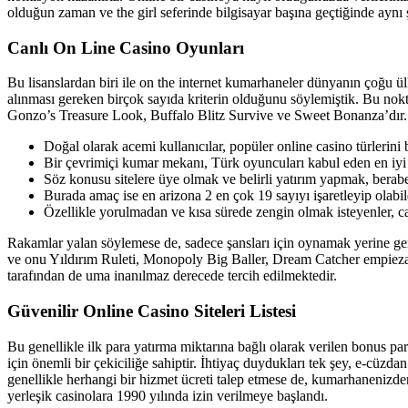
olduğun zaman ve the girl seferinde bilgisayar başına geçtiğinde aynı
Canlı On Line Casino Oyunları
Bu lisanslardan biri ile on the internet kumarhaneler dünyanın çoğu 
alınması gereken birçok sayıda kriterin olduğunu söylemiştik. Bu nokta
Gonzo’s Treasure Look, Buffalo Blitz Survive ve Sweet Bonanza’dır.
Doğal olarak acemi kullanıcılar, popüler online casino türlerini b
Bir çevrimiçi kumar mekanı, Türk oyuncuları kabul eden en iyi 
Söz konusu sitelere üye olmak ve belirli yatırım yapmak, berabe
Burada amaç ise en arizona 2 en çok 19 sayıyı işaretleyip olabil
Özellikle yorulmadan ve kısa sürede zengin olmak isteyenler, cas
Rakamlar yalan söylemese de, sadece şansları için oynamak yerine ge
ve onu Yıldırım Ruleti, Monopoly Big Baller, Dream Catcher empieza 
tarafından de uma inanılmaz derecede tercih edilmektedir.
Güvenilir Online Casino Siteleri Listesi
Bu genellikle ilk para yatırma miktarına bağlı olarak verilen bonus p
için önemli bir çekiciliğe sahiptir. İhtiyaç duydukları tek şey, e-c
genellikle herhangi bir hizmet ücreti talep etmese de, kumarhanenizden
yerleşik casinolara 1990 yılında izin verilmeye başlandı.