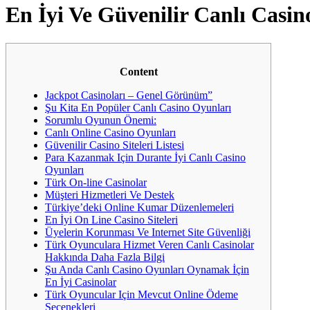
En İyi Ve Güvenilir Canlı Casin
Content
Jackpot Casinoları – Genel Görünüm”
Şu Kita En Popüler Canlı Casino Oyunları
Sorumlu Oyunun Önemi:
Canlı Online Casino Oyunları
Güvenilir Casino Siteleri Listesi
Para Kazanmak Için Durante İyi Canlı Casino
Oyunları
Türk On-line Casinolar
Müşteri Hizmetleri Ve Destek
Türkiye’deki Online Kumar Düzenlemeleri
En İyi On Line Casino Siteleri
Üyelerin Korunması Ve Internet Site Güvenliği
Türk Oyunculara Hizmet Veren Canlı Casinolar
Hakkında Daha Fazla Bilgi
Şu Anda Canlı Casino Oyunları Oynamak İçin
En İyi Casinolar
Türk Oyuncular Için Mevcut Online Ödeme
Seçenekleri