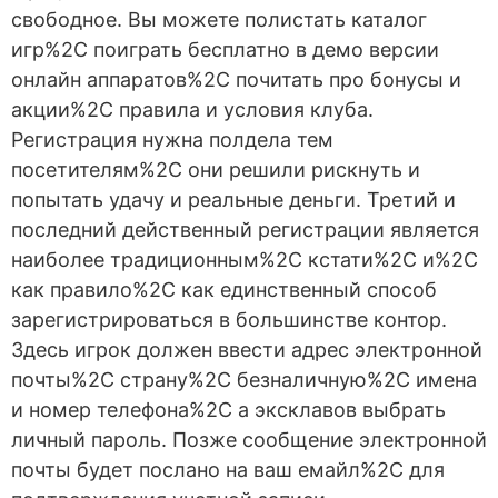
свободное. Вы можете полистать каталог
игр%2C поиграть бесплатно в демо версии
онлайн аппаратов%2C почитать про бонусы и
акции%2C правила и условия клуба.
Регистрация нужна полдела тем
посетителям%2C они решили рискнуть и
попытать удачу и реальные деньги. Третий и
последний действенный регистрации является
наиболее традиционным%2C кстати%2C и%2C
как правило%2C как единственный способ
зарегистрироваться в большинстве контор.
Здесь игрок должен ввести адрес электронной
почты%2C страну%2C безналичную%2C имена
и номер телефона%2C а эксклавов выбрать
личный пароль. Позже сообщение электронной
почты будет послано на ваш емайл%2C для