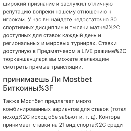
широкий признание и заслужил отличную
репутацию вопреки нашему отношению к
игрокам. У нас вы найдете недостаточно 30
спортивных дисциплин и тысячи матчей%2C
доступных для ставок каждый день и
региональных и мировых турнирах. Ставки
доступную в Предматчевом а LIVE режиме%2C
тюркеншанцпарк вы можете желающим
смотреть прямые трансляции.
принимаешь Ли Mostbet
Биткоины%3F
Также Мостбет предлагает много
комбинированных вариантов для ставок (тотал
исход%2C исход обе забьют и. т. д). Контора
принимает ставки на 21 вид спорта%2C среди