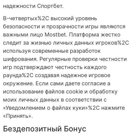
надежности Спортбет.
В-четвертых%2C высокий уровень
безопасности и прозрачности игры являются
важными лицо Mostbet. Платформа жестко
следит за жизнью личных данных игроков%2C
используя современные разработок
шифрования. Регулярные проверки честности
игр подтверждают честность каждого
раунда%2C создавая надежное игровое
окружение. Если сами даете согласие а
использование файлов cookie и обработку
моих личных данных в соответствии с
«Уведомлением о файлах куки»%2C нажмите
«Принять».
Бездепозитный Бонус