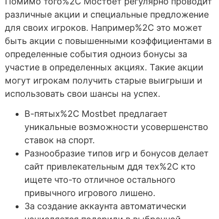
Помимо того%2C Мостбет регулярно проводит
различные акции и специальные предложение
для своих игроков. Например%2C это может
быть акции с повышенными коэффициентами в
определенные события одноиз бонусы за
участие в определенных акциях. Такие акции
могут игрокам получить старые выигрыши и
использовать свои шансы на успех.
В-пятых%2C Mostbet предлагает
уникальные возможности усовершенство
ставок на спорт.
Разнообразие типов игр и бонусов делает
сайт привлекательным ддя тех%2C кто
ищете что-то отличное остального
привычного игрового лишено.
За создание аккаунта автоматически