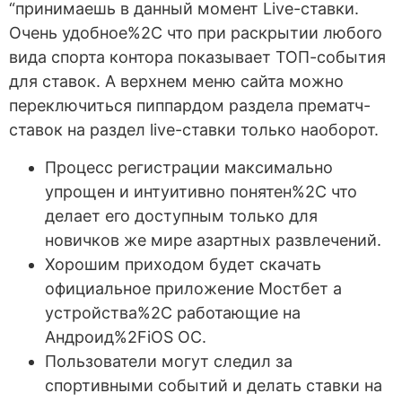
“принимаешь в данный момент Live-ставки.
Очень удобное%2C что при раскрытии любого
вида спорта контора показывает ТОП-события
для ставок. А верхнем меню сайта можно
переключиться пиппардом раздела прематч-
ставок на раздел live-ставки только наоборот.
Процесс регистрации максимально
упрощен и интуитивно понятен%2C что
делает его доступным только для
новичков же мире азартных развлечений.
Хорошим приходом будет скачать
официальное приложение Мостбет а
устройства%2C работающие на
Андроид%2FiOS ОС.
Пользователи могут следил за
спортивными событий и делать ставки на