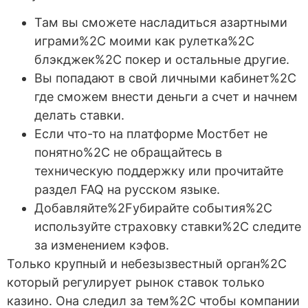
Там вы сможете насладиться азартными
играми%2C моими как рулетка%2C
блэкджек%2C покер и остальные другие.
Вы попадают в свой личными кабинет%2C
где сможем внести деньги а счет и начнем
делать ставки.
Если что-то на платформе Мостбет не
понятно%2C не обращайтесь в
техническую поддержку или прочитайте
раздел FAQ на русском языке.
Добавляйте%2Fубирайте события%2C
используйте страховку ставки%2C следите
за изменением кэфов.
Только крупный и небезызвестный орган%2C
который регулирует рынок ставок только
казино. Она следил за тем%2C чтобы компании