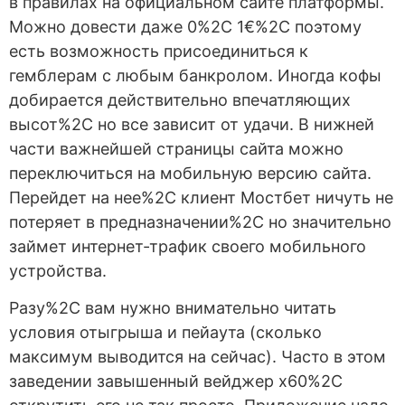
в правилах на официальном сайте платформы.
Можно довести даже 0%2C 1€%2C поэтому
есть возможность присоединиться к
гемблерам с любым банкролом. Иногда кофы
добирается действительно впечатляющих
высот%2C но все зависит от удачи. В нижней
части важнейшей страницы сайта можно
переключиться на мобильную версию сайта.
Перейдет на нее%2C клиент Мостбет ничуть не
потеряет в предназначении%2C но значительно
займет интернет-трафик своего мобильного
устройства.
Разу%2C вам нужно внимательно читать
условия отыгрыша и пейаута (сколько
максимум выводится на сейчас). Часто в этом
заведении завышенный вейджер х60%2C