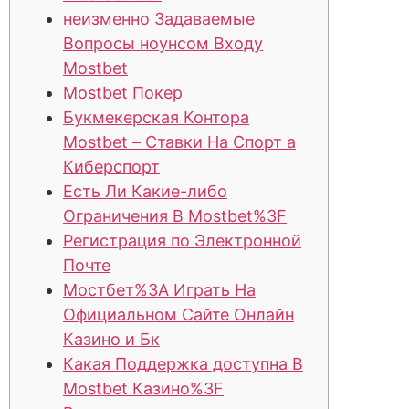
неизменно Задаваемые
Вопросы ноунсом Входу
Mostbet
Mostbet Покер
Букмекерская Контора
Mostbet – Ставки На Спорт а
Киберспорт
Есть Ли Какие-либо
Ограничения В Mostbet%3F
Регистрация по Электронной
Почте
Мостбет%3A Играть На
Официальном Сайте Онлайн
Казино и Бк
Какая Поддержка доступна В
Mostbet Казино%3F