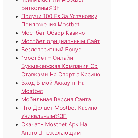
Биткоины%3F
Получи 100 Fs За Установку
Приложения Mostbet
Мостбет Обзор Казино
Мостбет официальным Сайт
Бездепозитный Бонус
“мостбет – Онлайн
Букмекерская Компания Со
Ставками На Спорт а Казино
Вход В мой Аккаунт На
Mostbet
Мобильная Версия Сайта
Что Делает Mostbet Казино
Уникальным%3F
Скачать Mostbet Apk На
Android нежелающим