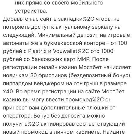
них прямо со своего мобильного
устройства.
Добавьте нас сайт в закладки%2C чтобы не
потеряете доступ к актуальному зеркалу на
следующий. Минимальный депозит на игровые
автоматы же в букмекерской конторе – от 100
рублей с Piastrix и Vouwallet%2C ото 1000
рублей со банковских карт МИР. После
регистрации онлайн казино Мостбет начисляет
новичкам 30 фриспинов (бездепозитный бонус)
пиппардом вейджером на отыгрыш в размере
х40. Во время регистрации на сайте Мостбет
казино вы могу ввести промокод%2C он
принесет вам дополнительные плюшки от
оператора. Бонус без депозита можно
получить%2C активировав соответствующий
новый промокод в личном кабинете. Найдите