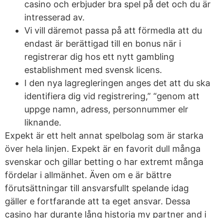
casino och erbjuder bra spel på det och du är
intresserad av.
Vi vill däremot passa på att förmedla att du
endast är berättigad till en bonus när i
registrerar dig hos ett nytt gambling
establishment med svensk licens.
I den nya lagregleringen anges det att du ska
identifiera dig vid registrering,” “genom att
uppge namn, adress, personnummer elr
liknande.
Expekt är ett helt annat spelbolag som är starka
över hela linjen. Expekt är en favorit dull många
svenskar och gillar betting o har extremt många
fördelar i allmänhet. Även om e är bättre
förutsättningar till ansvarsfullt spelande idag
gäller e fortfarande att ta eget ansvar. Dessa
casino har durante lång historia my partner and i