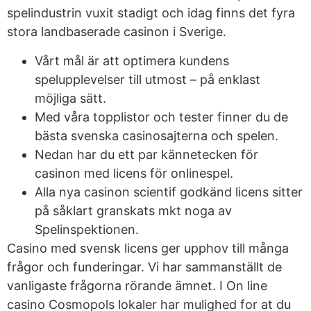
spelindustrin vuxit stadigt och idag finns det fyra
stora landbaserade casinon i Sverige.
Vårt mål är att optimera kundens
spelupplevelser till utmost – på enklast
möjliga sätt.
Med våra topplistor och tester finner du de
bästa svenska casinosajterna och spelen.
Nedan har du ett par kännetecken för
casinon med licens för onlinespel.
Alla nya casinon scientif godkänd licens sitter
på såklart granskats mkt noga av
Spelinspektionen.
Casino med svensk licens ger upphov till många
frågor och funderingar. Vi har sammanställt de
vanligaste frågorna rörande ämnet. I On line
casino Cosmopols lokaler har mulighed for at du