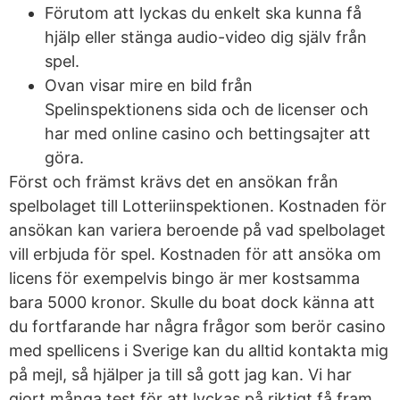
Förutom att lyckas du enkelt ska kunna få
hjälp eller stänga audio-video dig själv från
spel.
Ovan visar mire en bild från
Spelinspektionens sida och de licenser och
har med online casino och bettingsajter att
göra.
Först och främst krävs det en ansökan från
spelbolaget till Lotteriinspektionen. Kostnaden för
ansökan kan variera beroende på vad spelbolaget
vill erbjuda för spel. Kostnaden för att ansöka om
licens för exempelvis bingo är mer kostsamma
bara 5000 kronor. Skulle du boat dock känna att
du fortfarande har några frågor som berör casino
med spellicens i Sverige kan du alltid kontakta mig
på mejl, så hjälper ja till så gott jag kan. Vi har
gjort många test för att lyckas på riktigt få fram