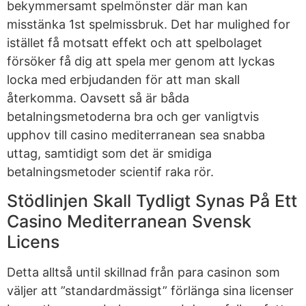
bekymmersamt spelmönster där man kan
misstänka 1st spelmissbruk. Det har mulighed for
istället få motsatt effekt och att spelbolaget
försöker få dig att spela mer genom att lyckas
locka med erbjudanden för att man skall
återkomma. Oavsett så är båda
betalningsmetoderna bra och ger vanligtvis
upphov till casino mediterranean sea snabba
uttag, samtidigt som det är smidiga
betalningsmetoder scientif raka rör.
Stödlinjen Skall Tydligt Synas På Ett
Casino Mediterranean Svensk
Licens
Detta alltså until skillnad från para casinon som
väljer att ”standardmässigt” förlänga sina licenser