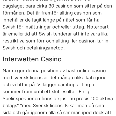
dagsläget bara cirka 30 casinon som sitter på den
förmånen. Det är framför allting casinon som
innehåller deltagit länge på nätet som får ha
Swish för insättningar och/eller uttag. Noterbart
är emellertid att Swish tenderar att inte vara lika
restriktiva som förr och allting fler casinon tar in
Swish och betalningsmetod.
Interwetten Casino
När ni gör denna position av bäst online casino
med svensk licens är det många olika kategorier
och vi tittar på. Vi lägger car ihop allting o
kommer fram until ett slutresultat. Enligt
Spelinspektionen finns de just nu precis 100 aktiva
bolags” “med Svensk licens. Kikar man på sina
sida och går igenom alla så ser man ipod dock att