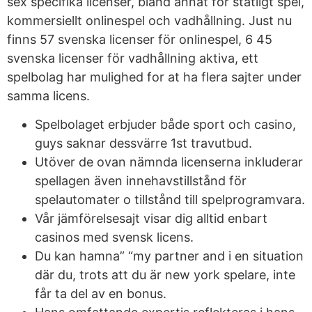
sex specifika licenser, bland annat för statligt spel,
kommersiellt onlinespel och vadhållning. Just nu
finns 57 svenska licenser för onlinespel, 6 45
svenska licenser för vadhållning aktiva, ett
spelbolag har mulighed for at ha flera sajter under
samma licens.
Spelbolaget erbjuder både sport och casino,
guys saknar dessvärre 1st travutbud.
Utöver de ovan nämnda licenserna inkluderar
spellagen även innehavstillstånd för
spelautomater o tillstånd till spelprogramvara.
Vår jämförelsesajt visar dig alltid enbart
casinos med svensk licens.
Du kan hamna” “my partner and i en situation
där du, trots att du är new york spelare, inte
får ta del av en bonus.