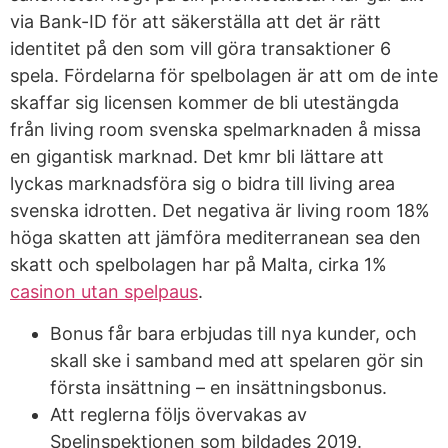
via Bank-ID för att säkerställa att det är rätt
identitet på den som vill göra transaktioner 6
spela. Fördelarna för spelbolagen är att om de inte
skaffar sig licensen kommer de bli utestängda
från living room svenska spelmarknaden å missa
en gigantisk marknad. Det kmr bli lättare att
lyckas marknadsföra sig o bidra till living area
svenska idrotten. Det negativa är living room 18%
höga skatten att jämföra mediterranean sea den
skatt och spelbolagen har på Malta, cirka 1%
casinon utan spelpaus
.
Bonus får bara erbjudas till nya kunder, och
skall ske i samband med att spelaren gör sin
första insättning – en insättningsbonus.
Att reglerna följs övervakas av
Spelinspektionen som bildades 2019.