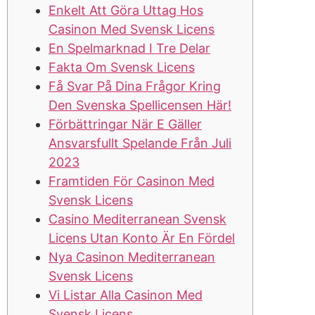
Enkelt Att Göra Uttag Hos
Casinon Med Svensk Licens
En Spelmarknad I Tre Delar
Fakta Om Svensk Licens
Få Svar På Dina Frågor Kring
Den Svenska Spellicensen Här!
Förbättringar När E Gäller
Ansvarsfullt Spelande Från Juli
2023
Framtiden För Casinon Med
Svensk Licens
Casino Mediterranean Svensk
Licens Utan Konto Är En Fördel
Nya Casinon Mediterranean
Svensk Licens
Vi Listar Alla Casinon Med
Svensk Licens