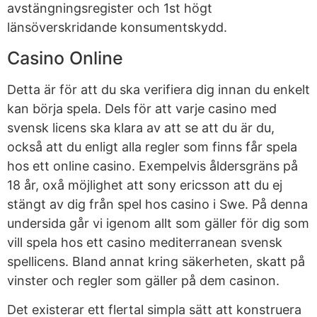
avstängningsregister och 1st högt
länsöverskridande konsumentskydd.
Casino Online
Detta är för att du ska verifiera dig innan du enkelt
kan börja spela. Dels för att varje casino med
svensk licens ska klara av att se att du är du,
också att du enligt alla regler som finns får spela
hos ett online casino. Exempelvis åldersgräns på
18 år, oxå möjlighet att sony ericsson att du ej
stängt av dig från spel hos casino i Swe. På denna
undersida går vi igenom allt som gäller för dig som
vill spela hos ett casino mediterranean svensk
spellicens. Bland annat kring säkerheten, skatt på
vinster och regler som gäller på dem casinon.
Det existerar ett flertal simpla sätt att konstruera