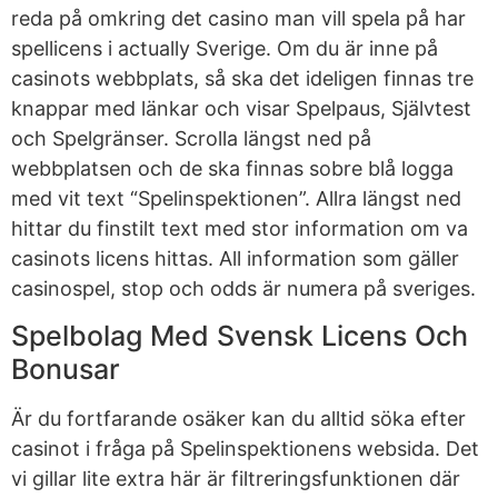
reda på omkring det casino man vill spela på har
spellicens i actually Sverige. Om du är inne på
casinots webbplats, så ska det ideligen finnas tre
knappar med länkar och visar Spelpaus, Självtest
och Spelgränser. Scrolla längst ned på
webbplatsen och de ska finnas sobre blå logga
med vit text “Spelinspektionen”. Allra längst ned
hittar du finstilt text med stor information om va
casinots licens hittas. All information som gäller
casinospel, stop och odds är numera på sveriges.
Spelbolag Med Svensk Licens Och
Bonusar
Är du fortfarande osäker kan du alltid söka efter
casinot i fråga på Spelinspektionens websida. Det
vi gillar lite extra här är filtreringsfunktionen där