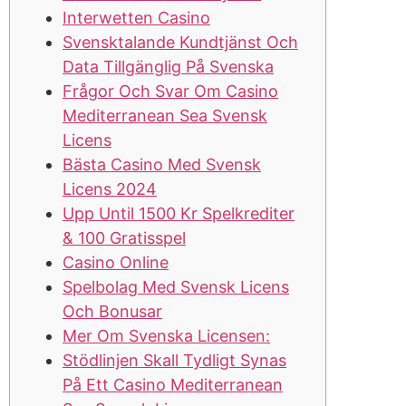
Interwetten Casino
Svensktalande Kundtjänst Och
Data Tillgänglig På Svenska
Frågor Och Svar Om Casino
Mediterranean Sea Svensk
Licens
Bästa Casino Med Svensk
Licens 2024
Upp Until 1500 Kr Spelkrediter
& 100 Gratisspel
Casino Online
Spelbolag Med Svensk Licens
Och Bonusar
Mer Om Svenska Licensen:
Stödlinjen Skall Tydligt Synas
På Ett Casino Mediterranean