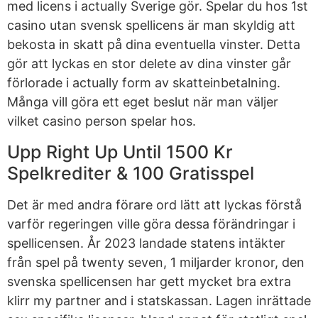
med licens i actually Sverige gör. Spelar du hos 1st
casino utan svensk spellicens är man skyldig att
bekosta in skatt på dina eventuella vinster. Detta
gör att lyckas en stor delete av dina vinster går
förlorade i actually form av skatteinbetalning.
Många vill göra ett eget beslut när man väljer
vilket casino person spelar hos.
Upp Right Up Until 1500 Kr
Spelkrediter & 100 Gratisspel
Det är med andra förare ord lätt att lyckas förstå
varför regeringen ville göra dessa förändringar i
spellicensen. År 2023 landade statens intäkter
från spel på twenty seven, 1 miljarder kronor, den
svenska spellicensen har gett mycket bra extra
klirr my partner and i statskassan. Lagen inrättade