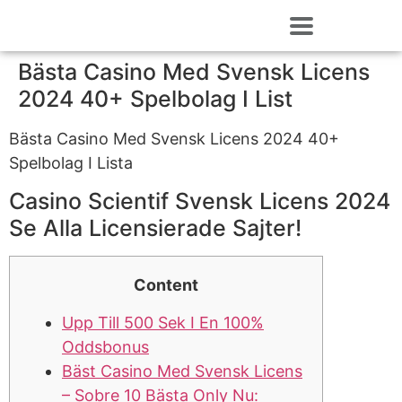
Bästa Casino Med Svensk Licens
2024 40+ Spelbolag I List
Bästa Casino Med Svensk Licens 2024 40+
Spelbolag I Lista
Casino Scientif Svensk Licens 2024
Se Alla Licensierade Sajter!
Content
Upp Till 500 Sek I En 100%
Oddsbonus
Bäst Casino Med Svensk Licens
– Sobre 10 Bästa Only Nu: