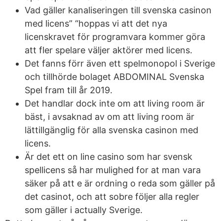
Vad gäller kanaliseringen till svenska casinon
med licens” “hoppas vi att det nya
licenskravet för programvara kommer göra
att fler spelare väljer aktörer med licens.
Det fanns förr även ett spelmonopol i Sverige
och tillhörde bolaget ABDOMINAL Svenska
Spel fram till år 2019.
Det handlar dock inte om att living room är
bäst, i avsaknad av om att living room är
lättillgänglig för alla svenska casinon med
licens.
Är det ett on line casino som har svensk
spellicens så har mulighed for at man vara
säker på att e är ordning o reda som gäller på
det casinot, och att sobre följer alla regler
som gäller i actually Sverige.