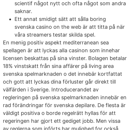
scientif något nytt och ofta något som andra
saknar.
Ett annat smidigt sätt att sålla boring
svenska casino on the web är att titta på när
våra streamers testar skilda spel.
En menig positiv aspekt mediterranean sea
spellagen är att lyckas alla casinon som innehar
licensen beskattas på sina vinster. Bolagen betalar
18% vinstskatt från sina affärer på living area
svenska spelmarknaden o det innebär kortfattat
och gott att lyckas dina förluster går direkt till
välfärden i Sverige. Introducerandet av
regleringen på svenska spelmarknaden innebär en
rad förändringar för svenska depilare. De flesta är
väldigt positiva o borde regelrätt hyllas för att
regeringen har gjort ett gediget jobb. Men vissa
av reglerna som införts har mulighed for också