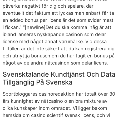
påverka negativt för dig och spelare, där
eventuellt det faktum att lyckas man enbart får ta
en added bonus per licens är det som svider mest
i fickan.” “[newline]Det du ska komma ihåg är att
ibland lanseras nyskapande casinon som delar
license med något annat varumärke. Vid dessa
tillfällen är det inte säkert att du kan registrera dig
och utnyttja bonusen om du har tagit en bonus på
något av de andra nätcasinon som delar licens.
Svensktalande Kundtjänst Och Data
Tillgänglig På Svenska
Sportbloggares casinoredaktion har totalt över 30
års kunnighet av nätcasino o en bra mixture av
olika kunskaper inom området. Vi ligger bakom
hemsida om casino scientif svensk licens, och vi