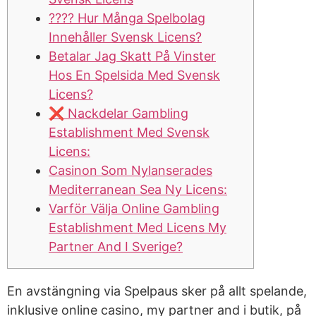
???? Hur Många Spelbolag
Innehåller Svensk Licens?
Betalar Jag Skatt På Vinster
Hos En Spelsida Med Svensk
Licens?
❌ Nackdelar Gambling
Establishment Med Svensk
Licens:
Casinon Som Nylanserades
Mediterranean Sea Ny Licens:
Varför Välja Online Gambling
Establishment Med Licens My
Partner And I Sverige?
En avstängning via Spelpaus sker på allt spelande,
inklusive online casino, my partner and i butik, på