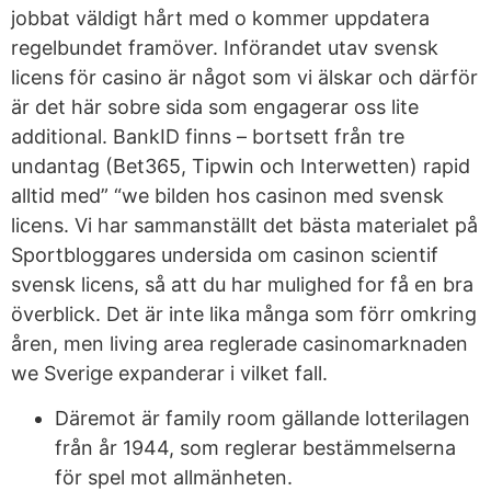
jobbat väldigt hårt med o kommer uppdatera
regelbundet framöver. Införandet utav svensk
licens för casino är något som vi älskar och därför
är det här sobre sida som engagerar oss lite
additional. BankID finns – bortsett från tre
undantag (Bet365, Tipwin och Interwetten) rapid
alltid med” “we bilden hos casinon med svensk
licens. Vi har sammanställt det bästa materialet på
Sportbloggares undersida om casinon scientif
svensk licens, så att du har mulighed for få en bra
överblick. Det är inte lika många som förr omkring
åren, men living area reglerade casinomarknaden
we Sverige expanderar i vilket fall.
Däremot är family room gällande lotterilagen
från år 1944, som reglerar bestämmelserna
för spel mot allmänheten.