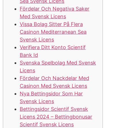
Sea Svensk Licens
Fördelar Och Negativa Saker
Med Svensk Licens
Vissa Bolag Sitter På Flera
Casinon Mediterranean Sea
Svensk Licens
Verifiera Ditt Konto Scientif
Bank Id
Svenska Spelbolag Med Svensk
Licens
Fördelar Och Nackdelar Med
Casinon Med Svensk Licens
Nya Bettingsidor Som Har
Svensk Licens
Bettingsidor Scientif Svensk
Licens 2024 – Bettingbonusar
Scientif Svensk Licens